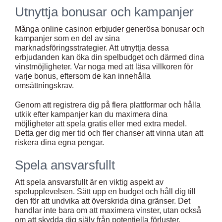
Utnyttja bonusar och kampanjer
Många online casinon erbjuder generösa bonusar och
kampanjer som en del av sina
marknadsföringsstrategier. Att utnyttja dessa
erbjudanden kan öka din spelbudget och därmed dina
vinstmöjligheter. Var noga med att läsa villkoren för
varje bonus, eftersom de kan innehålla
omsättningskrav.
Genom att registrera dig på flera plattformar och hålla
utkik efter kampanjer kan du maximera dina
möjligheter att spela gratis eller med extra medel.
Detta ger dig mer tid och fler chanser att vinna utan att
riskera dina egna pengar.
Spela ansvarsfullt
Att spela ansvarsfullt är en viktig aspekt av
spelupplevelsen. Sätt upp en budget och håll dig till
den för att undvika att överskrida dina gränser. Det
handlar inte bara om att maximera vinster, utan också
om att skydda dig själv från potentiella förluster.