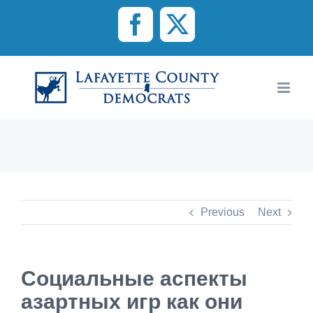
Skip
to
Facebook
X
content
Previous
Next
Социальные аспекты
азартных игр как они