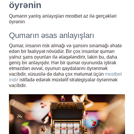
öyrənin
Qumarın yanlış anlayışları mostbet az ilə gerçəkləri
öyrənin
Qumarın əsas anlayışları
Qumar, insanın risk almağı və şansını sınamağı əhatə
edən bir fəaliyyət növüdür. Bir çox insanlar qumarı
yalnız şans oyunları ilə əlaqələndirir, lakin bu, daha
geniş bir anlayışdır. Hər bir qumar oyununda iştirak
etməzdən əvvəl, oyunun qaydalarını öyrənmək
vacibdir, xüsusilə də daha çox məlumat üçün
mostbet
indir
istifadə edərək müxtəlif strategiyalar öyrənmək
vacibdir.