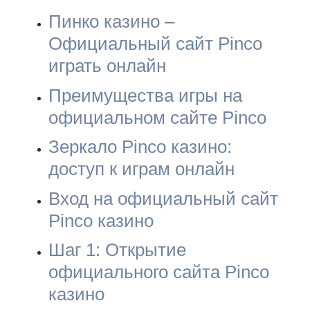
Пинко казино –
Официальный сайт Pinco
играть онлайн
Преимущества игры на
официальном сайте Pinco
Зеркало Pinco казино:
доступ к играм онлайн
Вход на официальный сайт
Pinco казино
Шаг 1: Открытие
официального сайта Pinco
казино