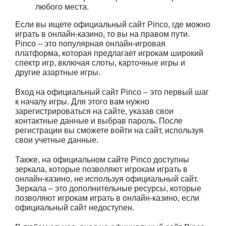
любого места.
Если вы ищете официальный сайт Pinco, где можно
играть в онлайн-казино, то вы на правом пути.
Pinco – это популярная онлайн-игровая
платформа, которая предлагает игрокам широкий
спектр игр, включая слоты, карточные игры и
другие азартные игры.
Вход на официальный сайт Pinco – это первый шаг
к началу игры. Для этого вам нужно
зарегистрироваться на сайте, указав свои
контактные данные и выбрав пароль. После
регистрации вы сможете войти на сайт, используя
свои учетные данные.
Также, на официальном сайте Pinco доступны
зеркала, которые позволяют игрокам играть в
онлайн-казино, не используя официальный сайт.
Зеркала – это дополнительные ресурсы, которые
позволяют игрокам играть в онлайн-казино, если
официальный сайт недоступен.