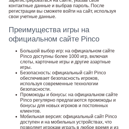
зарегистрироваться на сайте, указав свои
контактные данные и выбрав пароль. После
регистрации вы сможете войти на сайт, используя
свои учетные данные.
Преимущества игры на
официальном сайте Pinco
Большой выбор игр: на официальном сайте
Pinco доступны более 1000 игр, включая
слоты, карточные игры и другие азартные
игры.
Безопасность: официальный сайт Pinco
обеспечивает безопасность игроков,
используя современные технологии
безопасности.
Промокоды и бонусы: на официальном сайте
Pinco регулярно предлагаются промокоды и
бонусы для новых игроков и постоянных
клиентов.
Мобильная версия: официальный сайт Pinco
доступен и на мобильных устройствах, что
позволяет игрокам играть в любое время и из