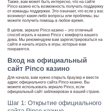
Также, вам может быть интересно, что на сайте
Pinco казино есть возможность получать поддержку
от команды поддержки. Это означает, что если у вас
возникнут какие-либо вопросы или проблемы, вы
можете получить помощь в любое время.
В целом, зеркало Pinco казино – это отличный
способ играть в казино Pinco с комфорта вашего
дома. Мы рекомендуем вам зарегистрироваться на
сайте и начать играть в игры, которые вам
понравятся.
Вход на официальный
сайт Pinco казино
Для начала, вам нужно открыть браузер и ввести
адрес официального сайта Pinco казино. Вы
можете использовать зеркало Pinco, если
официальный сайт заблокирован в вашей стране.
Шаг 1: Открытие официального
сайта Pinco казино