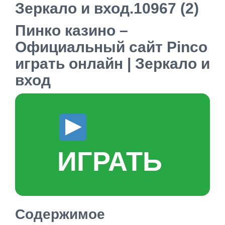
Зеркало и вход.10967 (2)
Пинко казино –
Официальный сайт Pinco
играть онлайн | Зеркало и
вход
ИГРАТЬ
Содержимое