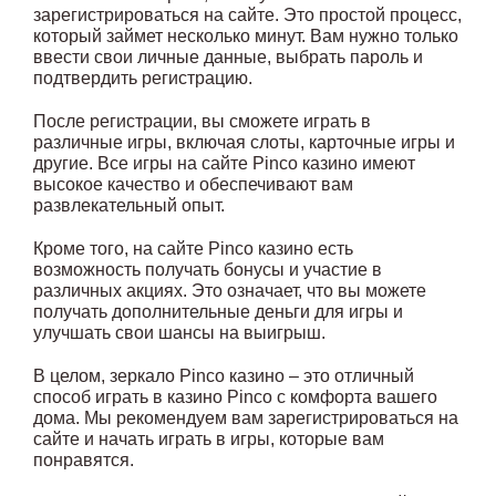
зарегистрироваться на сайте. Это простой процесс,
который займет несколько минут. Вам нужно только
ввести свои личные данные, выбрать пароль и
подтвердить регистрацию.
После регистрации, вы сможете играть в
различные игры, включая слоты, карточные игры и
другие. Все игры на сайте Pinco казино имеют
высокое качество и обеспечивают вам
развлекательный опыт.
Кроме того, на сайте Pinco казино есть
возможность получать бонусы и участие в
различных акциях. Это означает, что вы можете
получать дополнительные деньги для игры и
улучшать свои шансы на выигрыш.
В целом, зеркало Pinco казино – это отличный
способ играть в казино Pinco с комфорта вашего
дома. Мы рекомендуем вам зарегистрироваться на
сайте и начать играть в игры, которые вам
понравятся.