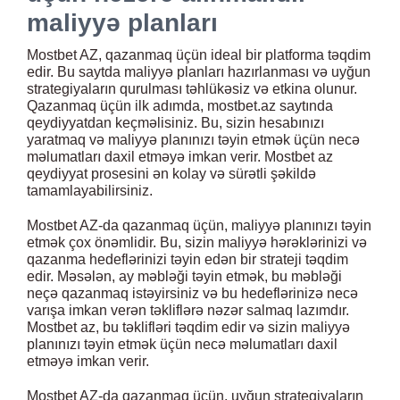
maliyyə planları
Mostbet AZ, qazanmaq üçün ideal bir platforma təqdim
edir. Bu saytda maliyyə planları hazırlanması və uyğun
strategiyaların qurulması təhlükəsiz və etkina olunur.
Qazanmaq üçün ilk adımda, mostbet.az saytında
qeydiyyatdan keçməlisiniz. Bu, sizin hesabınızı
yaratmaq və maliyyə planınızı təyin etmək üçün necə
məlumatları daxil etməyə imkan verir. Mostbet az
qeydiyyat prosesini ən kolay və sürətli şəkildə
tamamlayabilirsiniz.
Mostbet AZ-da qazanmaq üçün, maliyyə planınızı təyin
etmək çox önəmlidir. Bu, sizin maliyyə hərəklərinizi və
qazanma hedeflərinizi təyin edən bir strateji təqdim
edir. Məsələn, ay məbləği təyin etmək, bu məbləği
neçə qazanmaq istəyirsiniz və bu hedeflərinizə necə
varışa imkan verən təkliflərə nəzər salmaq lazımdır.
Mostbet az, bu təklifləri təqdim edir və sizin maliyyə
planınızı təyin etmək üçün necə məlumatları daxil
etməyə imkan verir.
Mostbet AZ-da qazanmaq üçün, uyğun strategiyaların