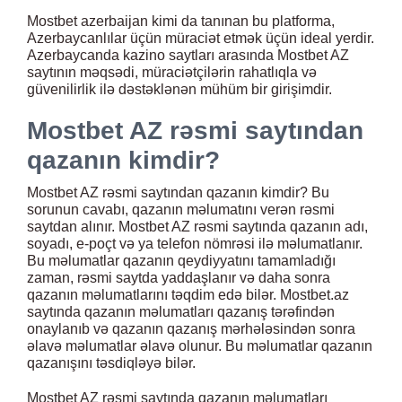
Mostbet azerbaijan kimi da tanınan bu platforma,
Azerbaycanlılar üçün müraciət etmək üçün ideal yerdir.
Azerbaycanda kazino saytları arasında Mostbet AZ
saytının məqsədi, müraciətçilərin rahatlıqla və
güvenilirlik ilə dəstəklənən mühüm bir girişimdir.
Mostbet AZ rəsmi saytından
qazanın kimdir?
Mostbet AZ rəsmi saytından qazanın kimdir? Bu
sorunun cavabı, qazanın məlumatını verən rəsmi
saytdan alınır. Mostbet AZ rəsmi saytında qazanın adı,
soyadı, e-poçt və ya telefon nömrəsi ilə məlumatlanır.
Bu məlumatlar qazanın qeydiyyatını tamamladığı
zaman, rəsmi saytda yaddaşlanır və daha sonra
qazanın məlumatlarını təqdim edə bilər. Mostbet.az
saytında qazanın məlumatları qazanış tərəfindən
onaylanıb və qazanın qazanış mərhələsindən sonra
əlavə məlumatlar əlavə olunur. Bu məlumatlar qazanın
qazanışını təsdiqləyə bilər.
Mostbet AZ rəsmi saytında qazanın məlumatları