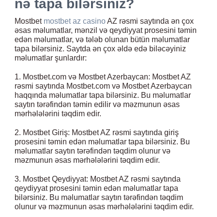
nə tapa bilərsiniz?
Mostbet
mostbet az casino
AZ rəsmi saytında ən çox
əsas məlumatlar, mənzil və qeydiyyat prosesini təmin
edən məlumatlar, və tələb olunan bütün məlumatlar
tapa bilərsiniz. Saytda ən çox əldə edə biləcəyiniz
məlumatlar şunlardır:
1. Mostbet.com və Mostbet Azerbaycan: Mostbet AZ
rəsmi saytında Mostbet.com və Mostbet Azerbaycan
haqqında məlumatlar tapa bilərsiniz. Bu məlumatlar
saytın tərəfindən təmin edilir və məzmunun əsas
mərhələlərini təqdim edir.
2. Mostbet Giriş: Mostbet AZ rəsmi saytında giriş
prosesini təmin edən məlumatlar tapa bilərsiniz. Bu
məlumatlar saytın tərəfindən təqdim olunur və
məzmunun əsas mərhələlərini təqdim edir.
3. Mostbet Qeydiyyat: Mostbet AZ rəsmi saytında
qeydiyyat prosesini təmin edən məlumatlar tapa
bilərsiniz. Bu məlumatlar saytın tərəfindən təqdim
olunur və məzmunun əsas mərhələlərini təqdim edir.