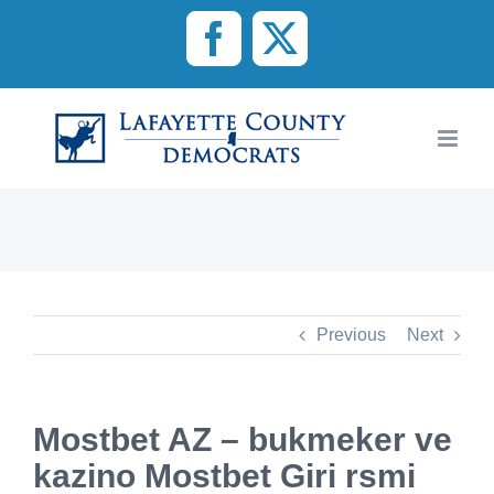
Skip
to
Facebook
X
content
Previous
Next
Mostbet AZ – bukmeker ve
kazino Mostbet Giri rsmi