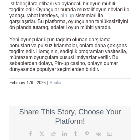
istifadəçilərə etibarlı və əyləncəli bir oyun mühiti
təqdim edir. Oyunçular burada müxtəlif oyun növləri ilə
yanaşı, rahat interfeys,
pin up
sistemləri ilə
qarşılaşırlar. Bu platforma, oyunçuların təhlükəsizliyini
ön planda tutaraq, ədalətli oyun mühiti yaradır.
Yeni oyunçular üçün təqdim olunan qarşılama
bonusları və pulsuz fırlanmalar, onlara daha çox şans
təqdim edir. Həmçinin, sadiqlik proqramları vasitəsilə,
müntəzəm oyunçulara xüsusi imtiyazlar verilir. Bu
səbəblərdən dolayı, Pin-up casino, onlayn qumar
dünyasında populyar seçimlərdən biridir.
February 17th, 2026
|
Public
Share This Story, Choose Your
Platform!
Facebook
X
Reddit
LinkedIn
Tumblr
Pinterest
Vk
Email