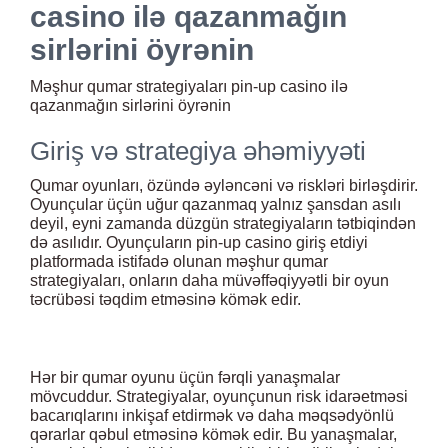
casino ilə qazanmağın
sirlərini öyrənin
Məşhur qumar strategiyaları pin-up casino ilə
qazanmağın sirlərini öyrənin
Giriş və strategiya əhəmiyyəti
Qumar oyunları, özündə əyləncəni və riskləri birləşdirir.
Oyunçular üçün uğur qazanmaq yalnız şansdan asılı
deyil, eyni zamanda düzgün strategiyaların tətbiqindən
də asılıdır. Oyunçuların pin-up casino giriş etdiyi
platformada istifadə olunan məşhur qumar
strategiyaları, onların daha müvəffəqiyyətli bir oyun
təcrübəsi təqdim etməsinə kömək edir.
Hər bir qumar oyunu üçün fərqli yanaşmalar
mövcuddur. Strategiyalar, oyunçunun risk idarəetməsi
bacarıqlarını inkişaf etdirmək və daha məqsədyönlü
qərarlar qəbul etməsinə kömək edir. Bu yanaşmalar,