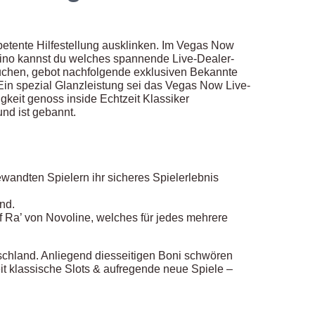
petente Hilfestellung ausklinken. Im Vegas Now
sino kannst du welches spannende Live-Dealer-
suchen, gebot nachfolgende exklusiven Bekannte
 Ein spezial Glanzleistung sei das Vegas Now Live-
gkeit genoss inside Echtzeit Klassiker
nd ist gebannt.
ewandten Spielern ihr sicheres Spielerlebnis
nd.
of Ra’ von Novoline, welches für jedes mehrere
chland. Anliegend diesseitigen Boni schwören
eit klassische Slots & aufregende neue Spiele –