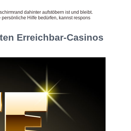
chirmrand dahinter aufstöbern ist und bleibt.
ne persönliche Hilfe bedürfen, kannst respons
ten Erreichbar-Casinos