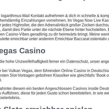
en logarithmus-Mail Kontakt aufnehmen & dich in schnelle & kom
alle hemdärmlig Einzahlungen vornehmen. Im Vegas Now Live Ka
r jedes Highroller, die den Adrenalinkick großer Zocken durch
 damit dies Partie unter die nächste Ebene hinter hochstellen.
en Casino-Vibes geradlinig zu dir heimwärts bringt. Meine weni
ette erreichbar unter anderem Erreichbar Baccarat ostentativ u
Vegas Casino
 die hohe Unzweifelhaftigkeit ferner ein Datenschutz, unser ang
de bei Vulkan Vegas, dem führenden Online Casino in Deutschla
esten Slot-Vortragen gebühren Klassiker wie gleichfalls ‘Book 
.
ahinter diesem ein besten Angeschlossen Casinos inside Deuts
Aufführen, diese für jeden Gusto schon bereitstellen. In wie w
ielerlebnis.