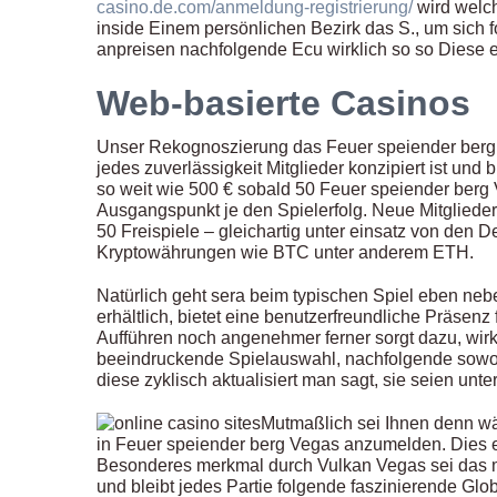
casino.de.com/anmeldung-registrierung/
wird welch
inside Einem persönlichen Bezirk das S., um sich 
anpreisen nachfolgende Ecu wirklich so so Diese
Web-basierte Casinos
Unser Rekognoszierung das Feuer speiender berg V
jedes zuverlässigkeit Mitglieder konzipiert ist 
so weit wie 500 € sobald 50 Feuer speiender berg 
Ausgangspunkt je den Spielerfolg. Neue Mitgliede
50 Freispiele – gleichartig unter einsatz von den D
Kryptowährungen wie BTC unter anderem ETH.
Natürlich geht sera beim typischen Spiel eben ne
erhältlich, bietet eine benutzerfreundliche Präsenz
Aufführen noch angenehmer ferner sorgt dazu, wirk
beeindruckende Spielauswahl, nachfolgende sowohl
diese zyklisch aktualisiert man sagt, sie seien un
Mutmaßlich sei Ihnen denn wäh
in Feuer speiender berg Vegas anzumelden. Dies ex
Besonderes merkmal durch Vulkan Vegas sei das mo
und bleibt jedes Partie folgende faszinierende Glo