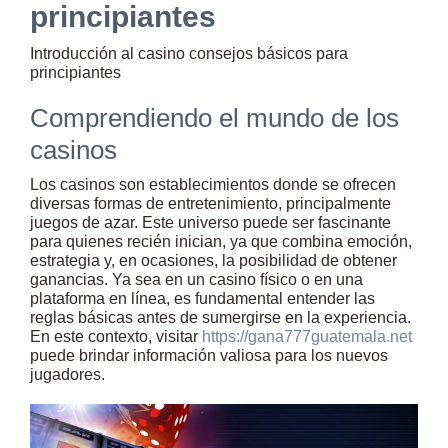
principiantes
Introducción al casino consejos básicos para
principiantes
Comprendiendo el mundo de los
casinos
Los casinos son establecimientos donde se ofrecen
diversas formas de entretenimiento, principalmente
juegos de azar. Este universo puede ser fascinante
para quienes recién inician, ya que combina emoción,
estrategia y, en ocasiones, la posibilidad de obtener
ganancias. Ya sea en un casino físico o en una
plataforma en línea, es fundamental entender las
reglas básicas antes de sumergirse en la experiencia.
En este contexto, visitar
https://gana777guatemala.net
puede brindar información valiosa para los nuevos
jugadores.