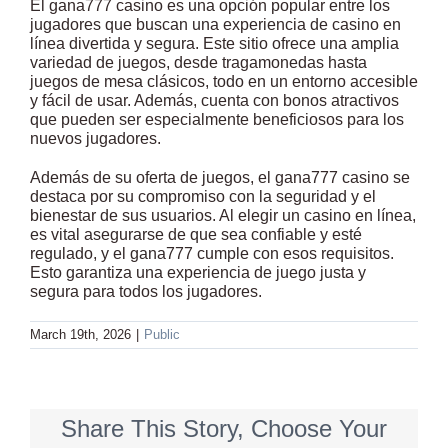
El gana777 casino es una opción popular entre los
jugadores que buscan una experiencia de casino en
línea divertida y segura. Este sitio ofrece una amplia
variedad de juegos, desde tragamonedas hasta
juegos de mesa clásicos, todo en un entorno accesible
y fácil de usar. Además, cuenta con bonos atractivos
que pueden ser especialmente beneficiosos para los
nuevos jugadores.
Además de su oferta de juegos, el gana777 casino se
destaca por su compromiso con la seguridad y el
bienestar de sus usuarios. Al elegir un casino en línea,
es vital asegurarse de que sea confiable y esté
regulado, y el gana777 cumple con esos requisitos.
Esto garantiza una experiencia de juego justa y
segura para todos los jugadores.
March 19th, 2026
|
Public
Share This Story, Choose Your