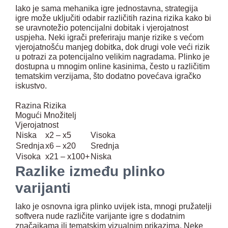
Iako je sama mehanika igre jednostavna, strategija
igre može uključiti odabir različitih razina rizika kako bi
se uravnotežio potencijalni dobitak i vjerojatnost
uspjeha. Neki igrači preferiraju manje rizike s većom
vjerojatnošću manjeg dobitka, dok drugi vole veći rizik
u potrazi za potencijalno velikim nagradama. Plinko je
dostupna u mnogim online kasinima, često u različitim
tematskim verzijama, što dodatno povećava igračko
iskustvo.
Razina Rizika
Mogući Množitelj
Vjerojatnost
Niska
x2 – x5
Visoka
Srednja
x6 – x20
Srednja
Visoka
x21 – x100+
Niska
Razlike između plinko
varijanti
Iako je osnovna igra plinko uvijek ista, mnogi pružatelji
softvera nude različite varijante igre s dodatnim
značajkama ili tematskim vizualnim prikazima. Neke