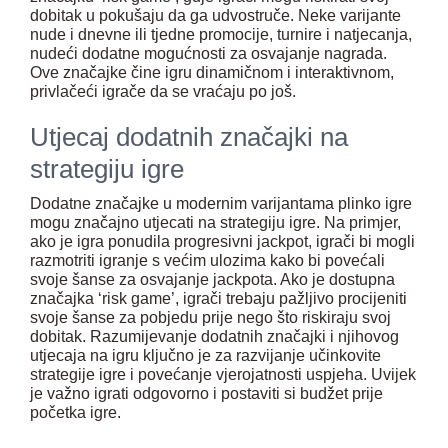
dobitak u pokušaju da ga udvostruče. Neke varijante
nude i dnevne ili tjedne promocije, turnire i natjecanja,
nudeći dodatne mogućnosti za osvajanje nagrada.
Ove značajke čine igru dinamičnom i interaktivnom,
privlačeći igrače da se vraćaju po još.
Utjecaj dodatnih značajki na
strategiju igre
Dodatne značajke u modernim varijantama plinko igre
mogu značajno utjecati na strategiju igre. Na primjer,
ako je igra ponudila progresivni jackpot, igrači bi mogli
razmotriti igranje s većim ulozima kako bi povećali
svoje šanse za osvajanje jackpota. Ako je dostupna
značajka ‘risk game’, igrači trebaju pažljivo procijeniti
svoje šanse za pobjedu prije nego što riskiraju svoj
dobitak. Razumijevanje dodatnih značajki i njihovog
utjecaja na igru ključno je za razvijanje učinkovite
strategije igre i povećanje vjerojatnosti uspjeha. Uvijek
je važno igrati odgovorno i postaviti si budžet prije
početka igre.