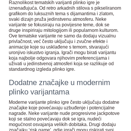
Raznolikost tematskih varijanti plinko igre je
iznenađujuća. Od retro arkadnih stilova s pikseliranom
grafikom do luksuznih tema s dijamantima i zlatom,
svaki dizajn pruža jedinstvenu atmosferu. Neke
varijante se fokusiraju na povijesne teme, dok se
druge inspiriraju mitologijom ili popularnom kulturom.
Ove tematske varijante ne samo da dodaju vizualnu
privlačnost, već često uključuju i zvučne efekte i
animacije koje su usklađene s temom, stvarajući
uronjivo iskustvo igranja. Igrači mogu birati varijantu
koja najbolje odgovara njihovim preferencijama i
uživati u jedinstvenoj atmosferi koja se razlikuje od
standardnog izgleda plinko igre.
Dodatne značajke u modernim
plinko varijantama
Moderne varijante plinko igre često uključuju dodatne
značajke koje povećavaju uzbuđenje i potencijalne
nagrade. Neke varijante nude progresivne jackpotove
koji se stalno povećavaju dok se igra, nudeći
mogućnost osvajanja velikih dobitaka. Drugi dodaju
značajku ‘risk game’, gdje igrači mogu riskirati svoj