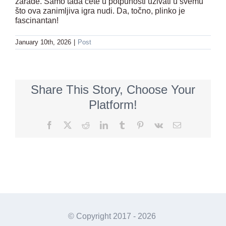
zarade. Samo tada ćete u potpunosti uživati u svemu
što ova zanimljiva igra nudi. Da, točno, plinko je
fascinantan!
January 10th, 2026
|
Post
Share This Story, Choose Your
Platform!
Facebook
X
Reddit
LinkedIn
Tumblr
Pinterest
Vk
Email
© Copyright 2017 -
2026