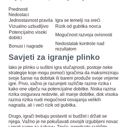
Prednosti
Nedostaci
Jednostavnost pravila
Igra se temelji na sreći
Vizualno uzbudljivo
Rizik od gubitka novca
Potencijalno visoki
Mogućnost razvoja ovisnosti
dobitci
Nedostatak kontrole nad
Bonusi i nagrade
rezultatom
Savjeti za igranje plinko
Iako je plinko u suštini igra slučajnosti, postoje neke
strategije koje mogu pomoći igračima da maksimiziraju
svoje šanse na dobitak ili barem produže svoje vrijeme
igre. Prvo, važno je razumjeti različite razine rizika i
kako one utječu na potencijalne dobitke. Niska razina
rizika osigurava redovite, ali manje dobitke, dok visoka
razina rizika nudi mogućnost osvajanja velikih
nagrada, ali i veći rizik od gubitka.
Drugo, igrači trebaju postaviti si budžet i držati se
njega. Važno je ne pokušavati osvojiti izgubljeni novac
i igrati samo za zabavu. Treće, isprobajte različite