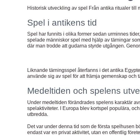
Historisk utveckling av spel Från antika ritualer ti
Spel i antikens tid
Spel har funnits i olika former sedan urminnes tider,
spelade människor spel med hjälp av tärningar som gj
där man trodde att gudarna styrde utgången. Genom 
Liknande tärningsspel återfanns i det antika Egyp
använde sig av spel för att främja gemenskap och tävl
Medeltiden och spelens utve
Under medeltiden förändrades spelens karaktär avsev
spelaktiviteter. I Europa blev kortspel populära, oc
utbredda.
Det var under denna tid som de första spelhusen bör
endast var en privat aktivitet, utan en offentlig fö