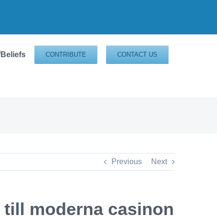
Beliefs
CONTRIBUTE
CONTACT US
Previous
Next
r till moderna casinon