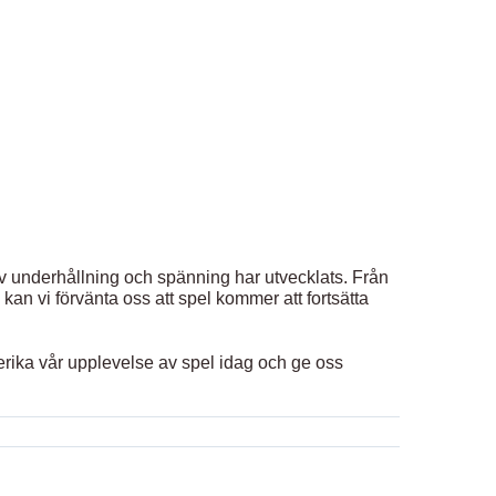
av underhållning och spänning har utvecklats. Från
kan vi förvänta oss att spel kommer att fortsätta
berika vår upplevelse av spel idag och ge oss