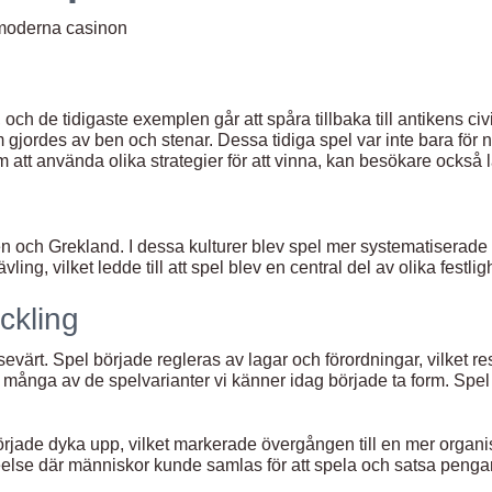
ll moderna casinon
 och de tidigaste exemplen går att spåra tillbaka till antikens ci
ordes av ben och stenar. Dessa tidiga spel var inte bara för nöj
att använda olika strategier för att vinna, kan besökare också
ten och Grekland. I dessa kulturer blev spel mer systematisera
ing, vilket ledde till att spel blev en central del av olika festl
ckling
ärt. Spel började regleras av lagar och förordningar, vilket re
h många av de spelvarianter vi känner idag började ta form. Spel
jade dyka upp, vilket markerade övergången till en mer organise
reteelse där människor kunde samlas för att spela och satsa peng