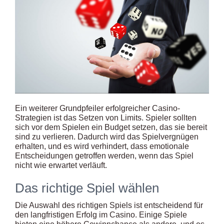
Ein weiterer Grundpfeiler erfolgreicher Casino-
Strategien ist das Setzen von Limits. Spieler sollten
sich vor dem Spielen ein Budget setzen, das sie bereit
sind zu verlieren. Dadurch wird das Spielvergnügen
erhalten, und es wird verhindert, dass emotionale
Entscheidungen getroffen werden, wenn das Spiel
nicht wie erwartet verläuft.
Das richtige Spiel wählen
Die Auswahl des richtigen Spiels ist entscheidend für
den langfristigen Erfolg im Casino. Einige Spiele