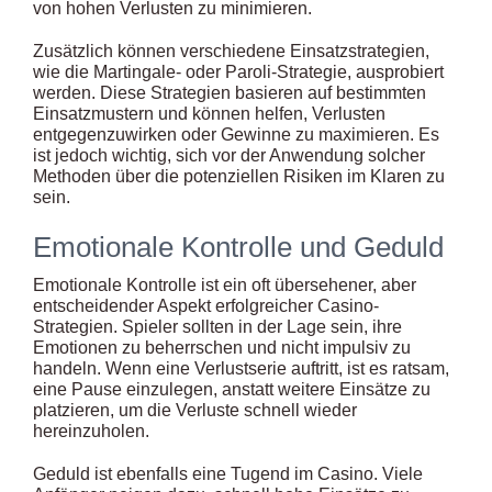
von hohen Verlusten zu minimieren.
Zusätzlich können verschiedene Einsatzstrategien,
wie die Martingale- oder Paroli-Strategie, ausprobiert
werden. Diese Strategien basieren auf bestimmten
Einsatzmustern und können helfen, Verlusten
entgegenzuwirken oder Gewinne zu maximieren. Es
ist jedoch wichtig, sich vor der Anwendung solcher
Methoden über die potenziellen Risiken im Klaren zu
sein.
Emotionale Kontrolle und Geduld
Emotionale Kontrolle ist ein oft übersehener, aber
entscheidender Aspekt erfolgreicher Casino-
Strategien. Spieler sollten in der Lage sein, ihre
Emotionen zu beherrschen und nicht impulsiv zu
handeln. Wenn eine Verlustserie auftritt, ist es ratsam,
eine Pause einzulegen, anstatt weitere Einsätze zu
platzieren, um die Verluste schnell wieder
hereinzuholen.
Geduld ist ebenfalls eine Tugend im Casino. Viele