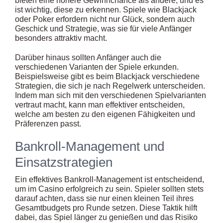
bieten eine höhere Gewinnchance als andere, und es
ist wichtig, diese zu erkennen. Spiele wie Blackjack
oder Poker erfordern nicht nur Glück, sondern auch
Geschick und Strategie, was sie für viele Anfänger
besonders attraktiv macht.
Darüber hinaus sollten Anfänger auch die
verschiedenen Varianten der Spiele erkunden.
Beispielsweise gibt es beim Blackjack verschiedene
Strategien, die sich je nach Regelwerk unterscheiden.
Indem man sich mit den verschiedenen Spielvarianten
vertraut macht, kann man effektiver entscheiden,
welche am besten zu den eigenen Fähigkeiten und
Präferenzen passt.
Bankroll-Management und
Einsatzstrategien
Ein effektives Bankroll-Management ist entscheidend,
um im Casino erfolgreich zu sein. Spieler sollten stets
darauf achten, dass sie nur einen kleinen Teil ihres
Gesamtbudgets pro Runde setzen. Diese Taktik hilft
dabei, das Spiel länger zu genießen und das Risiko