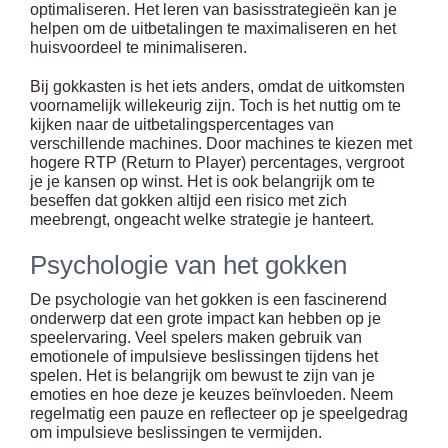
optimaliseren. Het leren van basisstrategieën kan je
helpen om de uitbetalingen te maximaliseren en het
huisvoordeel te minimaliseren.
Bij gokkasten is het iets anders, omdat de uitkomsten
voornamelijk willekeurig zijn. Toch is het nuttig om te
kijken naar de uitbetalingspercentages van
verschillende machines. Door machines te kiezen met
hogere RTP (Return to Player) percentages, vergroot
je je kansen op winst. Het is ook belangrijk om te
beseffen dat gokken altijd een risico met zich
meebrengt, ongeacht welke strategie je hanteert.
Psychologie van het gokken
De psychologie van het gokken is een fascinerend
onderwerp dat een grote impact kan hebben op je
speelervaring. Veel spelers maken gebruik van
emotionele of impulsieve beslissingen tijdens het
spelen. Het is belangrijk om bewust te zijn van je
emoties en hoe deze je keuzes beïnvloeden. Neem
regelmatig een pauze en reflecteer op je speelgedrag
om impulsieve beslissingen te vermijden.