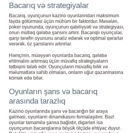
Bacarıq və strategiyalar
Bacarıq, oyunçunun kazino oyunlarından maksimum
fayda götürməsi üçün mühüm bir faktordur. Məsələn,
poker oyununda, oyunçunun qabiliyyəti və strategiyası,
onun mütləq qələbə şansını artırır. Bacarıqlı oyunçular,
qarşı tərəfin oyununu analiz edərək və optimal qərarlar
verərək, öz şanslarını artırırlar.
Həmçinin, müəyyən oyunlarda bacarıq, qələbə
ehtimalını artırmaq üçün müvafiq strategiyaların
tətbiqini tələb edir. Oyunçuların müvafiq bilik və
məlumatlara sahib olmaları, onların uğur qazanmasına
kömək edə bilər.
Oyunların şans və bacarıq
arasında tarazlıq
Kazino oyunlarında şans və bacarığın bir araya
gəlməsi, oyunların dinamikasını formalaşdırır. Bəzi
oyunlar tamamilə şansa bağlıdır, digərləri isə
oyunçunun bacarıqlarına böyük ölçüdə ehtiyac duyur.