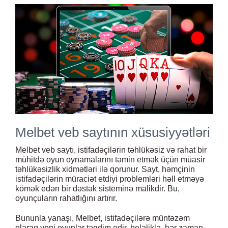
Melbet veb saytının xüsusiyyətləri
Melbet veb saytı, istifadəçilərin təhlükəsiz və rahat bir
mühitdə oyun oynamalarını təmin etmək üçün müasir
təhlükəsizlik xidmətləri ilə qorunur. Sayt, həmçinin
istifadəçilərin müraciət etdiyi problemləri həll etməyə
kömək edən bir dəstək sisteminə malikdir. Bu,
oyunçuların rahatlığını artırır.
Bununla yanaşı, Melbet, istifadəçilərə müntəzəm
olaraq yeni oyunlar təqdim edir, beləliklə, hər zaman