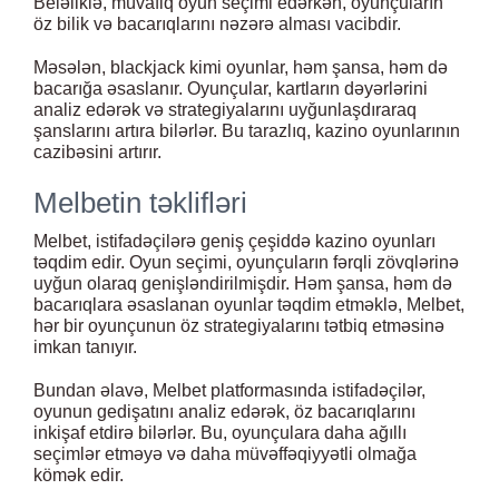
Beləliklə, müvafiq oyun seçimi edərkən, oyunçuların
öz bilik və bacarıqlarını nəzərə alması vacibdir.
Məsələn, blackjack kimi oyunlar, həm şansa, həm də
bacarığa əsaslanır. Oyunçular, kartların dəyərlərini
analiz edərək və strategiyalarını uyğunlaşdıraraq
şanslarını artıra bilərlər. Bu tarazlıq, kazino oyunlarının
cazibəsini artırır.
Melbetin təklifləri
Melbet, istifadəçilərə geniş çeşiddə kazino oyunları
təqdim edir. Oyun seçimi, oyunçuların fərqli zövqlərinə
uyğun olaraq genişləndirilmişdir. Həm şansa, həm də
bacarıqlara əsaslanan oyunlar təqdim etməklə, Melbet,
hər bir oyunçunun öz strategiyalarını tətbiq etməsinə
imkan tanıyır.
Bundan əlavə, Melbet platformasında istifadəçilər,
oyunun gedişatını analiz edərək, öz bacarıqlarını
inkişaf etdirə bilərlər. Bu, oyunçulara daha ağıllı
seçimlər etməyə və daha müvəffəqiyyətli olmağa
kömək edir.