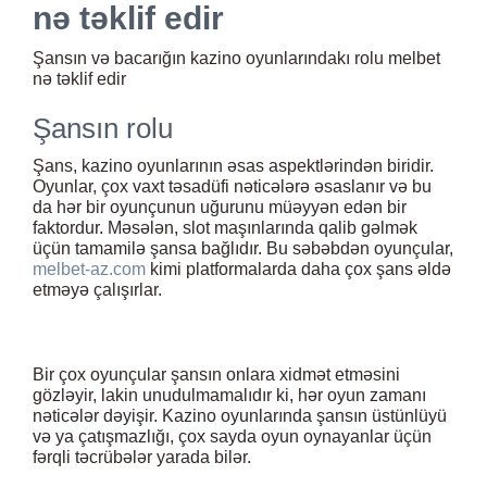
nə təklif edir
Şansın və bacarığın kazino oyunlarındakı rolu melbet
nə təklif edir
Şansın rolu
Şans, kazino oyunlarının əsas aspektlərindən biridir.
Oyunlar, çox vaxt təsadüfi nəticələrə əsaslanır və bu
da hər bir oyunçunun uğurunu müəyyən edən bir
faktordur. Məsələn, slot maşınlarında qalib gəlmək
üçün tamamilə şansa bağlıdır. Bu səbəbdən oyunçular,
melbet-az.com
kimi platformalarda daha çox şans əldə
etməyə çalışırlar.
Bir çox oyunçular şansın onlara xidmət etməsini
gözləyir, lakin unudulmamalıdır ki, hər oyun zamanı
nəticələr dəyişir. Kazino oyunlarında şansın üstünlüyü
və ya çatışmazlığı, çox sayda oyun oynayanlar üçün
fərqli təcrübələr yarada bilər.