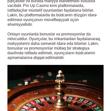
parçasıdır və burada maliyyə idarəetməsi xüsusilə
vacibdir. Pin Up Casino kimi platformalarda,
istifadəçilər müxtəlif oyunlardan faydalana bilirlər.
Lakin, bu platformalarda da büdcənin düzgün idarə
edilməsi oyunçunun müvəffəqiyyəti üçün
əhəmiyyətlidir.
Onlayn oyunlarda bonuslar və promosyonlar da
mövcuddur. Oyunçular, bu imkanlardan faydalanaraq,
maliyyələrini daha səmərəli idarə edə bilərlər. Lakin,
bonuslar və promosyonlar mütləq bir strategiya
daxilində istifadə edilməli, oyunçuların büdcələrini
aşmamalarına diqqət edilməlidir.