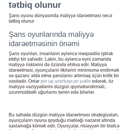
tətbiq olunur
Şans oyunu dünyasında maliyyə idarəetməsi necə
tətbiq olunur
Şans oyunlarında maliyyə
idarəetməsinin önəmi
Şans oyunları, insanların əyləncə məqsədilə iştirak
etdiyi bir sahədir. Lakin, bu əyləncə eyni zamanda
maliyyə risklərini də özündə ehtiva edir. Maliyyə
idarəetməsi, oyunçuların itkilərini minimuma endirmək
və qazanc əldə etmə şanslarını artırmaq üçün kritik bir
vasitədir. Onlar
pin up azerbaycan yukle
edərək, öz
maliyyə vəziyyətlərini düzgün qiymətləndirməli,
uzunmüddətli uğurlarını təmin edə bilərlər.
Bu sahədə düzgün maliyyə idarəetməsi strategiyaları,
oyunçuların oyuna qoyduğu məbləği nəzarət altında
saxlamağa kömək edir. Oyunçular, müəyyən bir büdcə