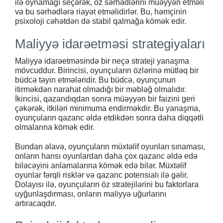
ilə oynamağı seçərək, öz sərhədlərini müəyyən etməli
və bu sərhədlərə riayət etməlidirlər. Bu, həmçinin
psixoloji cəhətdən də stabil qalmağa kömək edir.
Maliyyə idarəetməsi strategiyaları
Maliyyə idarəetməsində bir neçə strateji yanaşma
mövcuddur. Birincisi, oyunçuların özlərinə mütləq bir
büdcə təyin etmələridir. Bu büdcə, oyunçunun
itirməkdən narahat olmadığı bir məbləğ olmalıdır.
İkincisi, qazandıqdan sonra müəyyən bir faizini geri
çəkərək, itkiləri minimuma endirməkdir. Bu yanaşma,
oyunçuların qazanc əldə etdikdən sonra daha diqqətli
olmalarına kömək edir.
Bundan əlavə, oyunçuların müxtəlif oyunları sınaması,
onların hansı oyunlardan daha çox qazanc əldə edə
biləcəyini anlamalarına kömək edə bilər. Müxtəlif
oyunlar fərqli risklər və qazanc potensialı ilə gəlir.
Dolayısı ilə, oyunçuların öz stratejilərini bu faktorlara
uyğunlaşdırması, onların maliyyə uğurlarını
artıracaqdır.