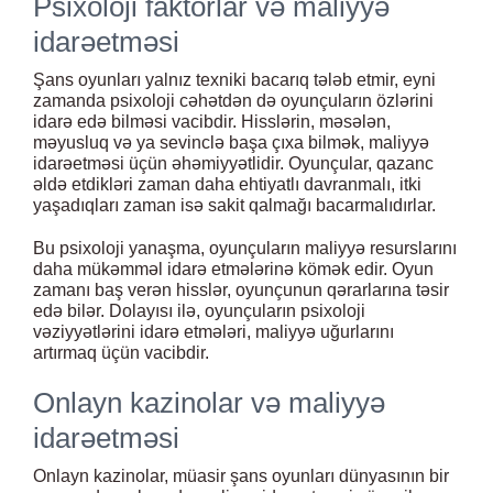
Psixoloji faktorlar və maliyyə
idarəetməsi
Şans oyunları yalnız texniki bacarıq tələb etmir, eyni
zamanda psixoloji cəhətdən də oyunçuların özlərini
idarə edə bilməsi vacibdir. Hisslərin, məsələn,
məyusluq və ya sevinclə başa çıxa bilmək, maliyyə
idarəetməsi üçün əhəmiyyətlidir. Oyunçular, qazanc
əldə etdikləri zaman daha ehtiyatlı davranmalı, itki
yaşadıqları zaman isə sakit qalmağı bacarmalıdırlar.
Bu psixoloji yanaşma, oyunçuların maliyyə resurslarını
daha mükəmməl idarə etmələrinə kömək edir. Oyun
zamanı baş verən hisslər, oyunçunun qərarlarına təsir
edə bilər. Dolayısı ilə, oyunçuların psixoloji
vəziyyətlərini idarə etmələri, maliyyə uğurlarını
artırmaq üçün vacibdir.
Onlayn kazinolar və maliyyə
idarəetməsi
Onlayn kazinolar, müasir şans oyunları dünyasının bir