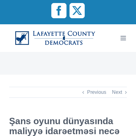
Skip
to
Facebook
X
content
Previous
Next
Şans oyunu dünyasında
maliyyə idarəetməsi necə