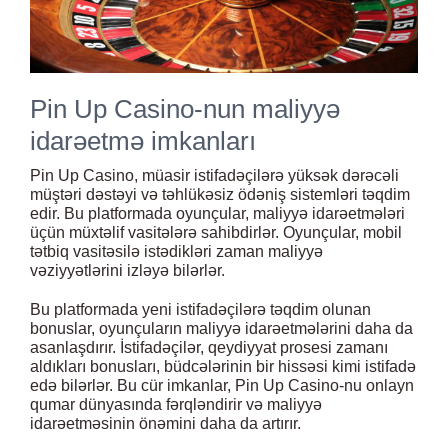
Pin Up Casino-nun maliyyə
idarəetmə imkanları
Pin Up Casino, müasir istifadəçilərə yüksək dərəcəli
müştəri dəstəyi və təhlükəsiz ödəniş sistemləri təqdim
edir. Bu platformada oyunçular, maliyyə idarəetmələri
üçün müxtəlif vasitələrə sahibdirlər. Oyunçular, mobil
tətbiq vasitəsilə istədikləri zaman maliyyə
vəziyyətlərini izləyə bilərlər.
Bu platformada yeni istifadəçilərə təqdim olunan
bonuslar, oyunçuların maliyyə idarəetmələrini daha da
asanlaşdırır. İstifadəçilər, qeydiyyat prosesi zamanı
aldıkları bonusları, büdcələrinin bir hissəsi kimi istifadə
edə bilərlər. Bu cür imkanlar, Pin Up Casino-nu onlayn
qumar dünyasında fərqləndirir və maliyyə
idarəetməsinin önəmini daha da artırır.